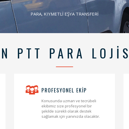
PARA, KIYMETLİ EŞYA TRANSFERİ
N PTT PARA LOJİ
PROFESYONEL EKİP
Konusunda uzman ve tecrübeli
ekibimiz size profesyonel bir
şekilde sürekli olarak destek
sağlamak için yanınızda olacaktır.