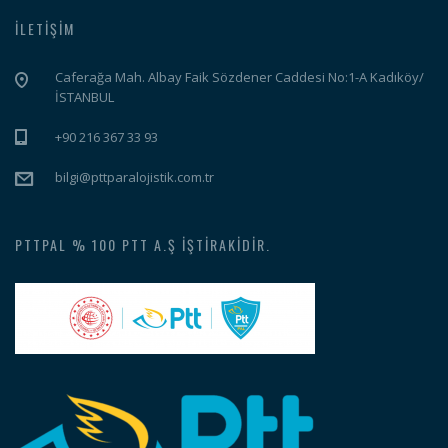
İLETIŞIM
Caferağa Mah. Albay Faik Sözdener Caddesi No:1-A Kadıköy/
İSTANBUL
+90 216 367 33 93
bilgi@pttparalojistik.com.tr
PTTPAL % 100 PTT A.Ş İŞTIRAKIDIR.