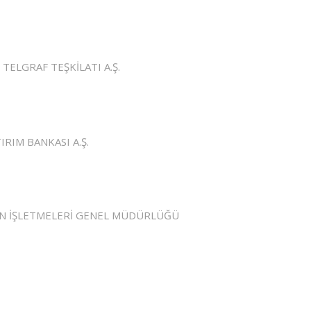
TELGRAF TEŞKİLATI A.Ş.
IRIM BANKASI A.Ş.
EN İŞLETMELERİ GENEL MÜDÜRLÜĞÜ