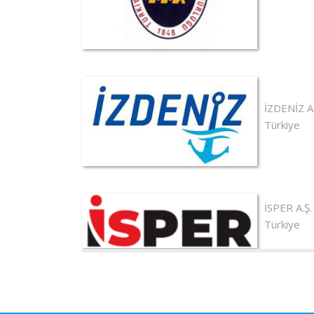
İZDENİZ A.
Türkiye
İSPER A.Ş.
Türkiye