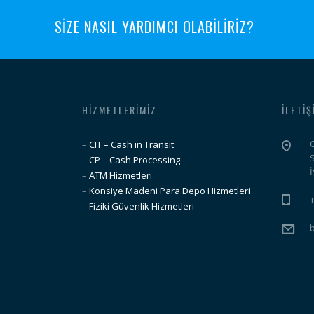
SİZE NASIL YARDIMCI OLABİLİRİZ?
HIZMETLERIMIZ
İLETIŞ
–
CIT – Cash in Transit
–
CP – Cash Processing
–
ATM Hizmetleri
–
Konsiye Madeni Para Depo Hizmetleri
–
Fiziki Güvenlik Hizmetleri
b