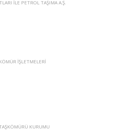
LARI İLE PETROL TAŞIMA A.Ş.
KÖMÜR İŞLETMELERİ
 TAŞKÖMÜRÜ KURUMU