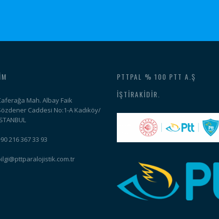
IM
PTTPAL % 100 PTT A.Ş
İŞTIRAKIDIR.
Caferağa Mah. Albay Faik
Sözdener Caddesi No:1-A Kadıköy/
İSTANBUL
+90 216 367 33 93
ilgi@pttparalojistik.com.tr